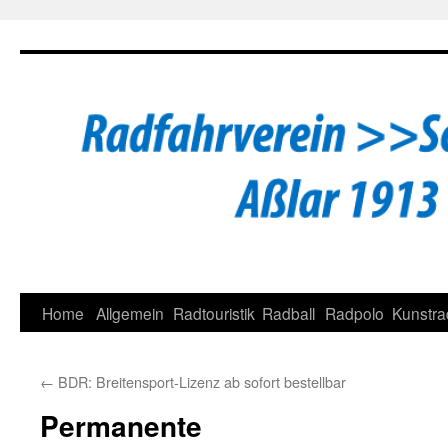
Zum
Inhalt
springen
Home
Allgemein
Radtouristik
Radball
Radpolo
Kunstra
←
BDR: Breitensport-Lizenz ab sofort bestellbar
Permanente